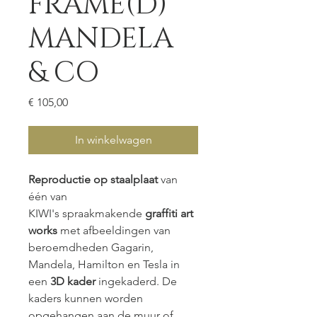
FRAME(D)
MANDELA
& CO
Prijs
€ 105,00
In winkelwagen
Reproductie op staalplaat
van
één van
KIWI's spraakmakende
graffiti art
works
met afbeeldingen van
beroemdheden Gagarin,
Mandela, Hamilton en Tesla in
een
3D kader
ingekaderd. De
kaders kunnen worden
opgehangen aan de muur of