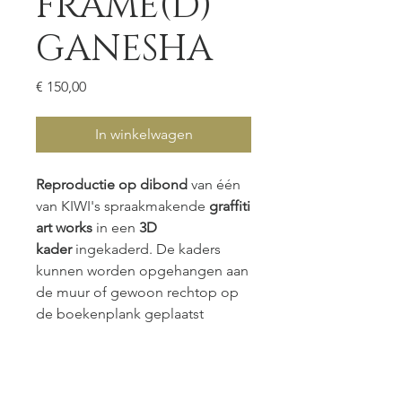
FRAME(D)
GANESHA
Prijs
€ 150,00
In winkelwagen
Reproductie op dibond
van één
van KIWI's spraakmakende
graffiti
art works
in een
3D
kader
ingekaderd. De kaders
kunnen worden opgehangen aan
de muur of gewoon rechtop op
de boekenplank geplaatst
worden.
PRODUCT INFO