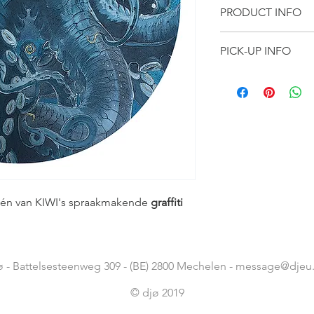
PRODUCT INFO
reproductie graffi
PICK-UP INFO
afmeting 80 cm d
artiest: Kiwi Lib
De kader is af te ha
onze expo kalender: 
DJEU BV • Battelses
én van KIWI's spraakmakende
graffiti
ø - Battelsesteenweg 309 - (BE) 2800 Mechelen -
message@djeu
© djø 2019