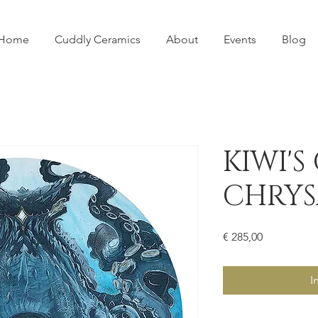
Home
Cuddly Ceramics
About
Events
Blog
KIWI'
CHRYS
Prijs
€ 285,00
I