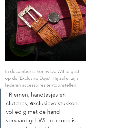
In december is Ronny De Wit te gast 
op de 'Exclusive Days'. Hij zal er zijn 
lederen accessoires tentoonstellen.  
“Riemen, handtasjes en 
clutches,
 e
xclusieve stukken, 
volledig met de hand 
vervaardigd. Wie op zoek is 