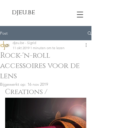
djeu.be
Post
djeu.be - Sigrid
11 okt 2019
1 minuten om te lezen
Rock-'n-roll
accessoires voor de
lens
Bijgewerkt op:
16 nov 2019
Creations /