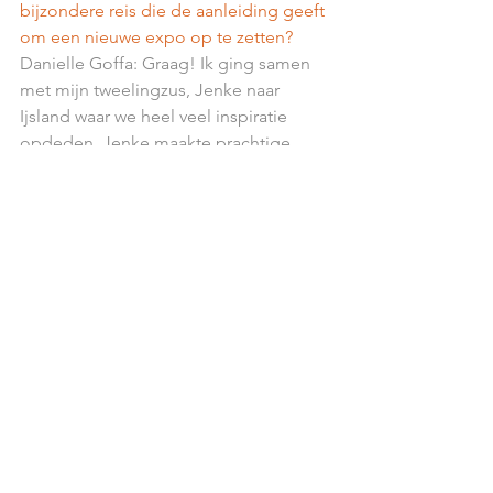
bijzondere reis die de aanleiding geeft 
om een nieuwe expo op te zetten?
Danielle Goffa: Graag! Ik ging samen 
met mijn tweelingzus, Jenke naar 
Ijsland waar we heel veel inspiratie 
opdeden. Jenke maakte prachtige 
foto’s en ik kwam terug met een hoofd 
vol ideeën voor nieuwe juweelcreaties 
gebaseerd op de fauna en flora. De 
ervaring was te mooi om er niets mee 
te doen. Daarom willen mijn zus en ik 
een tentoonstelling opzetten met haar 
foto’s van het prachtige Ijsland en mijn 
juweelcreaties à la Islande. We maken 
er werk van! Dus, wordt vervolgd!
Een voorsmaakje van de ontwerpen te 
zien op de Goffa Exclusive Days