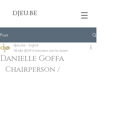
djeu.be
Post
djeu.be - Sigrid
18 okt 2019
3 minuten om te lezen
Danielle Goffa
Chairperson / 