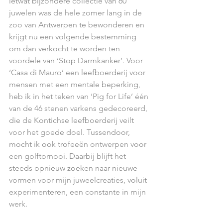
ietwat bijzondere collectie van 60 
juwelen was de hele zomer lang in de 
zoo van Antwerpen te bewonderen en 
krijgt nu een volgende bestemming 
om dan verkocht te worden ten 
voordele van ‘Stop Darmkanker’. Voor 
‘Casa di Mauro’ een leefboerderij voor 
mensen met een mentale beperking, 
heb ik in het teken van ‘Pig for Life’ één 
van de 46 stenen varkens gedecoreerd, 
die de Kontichse leefboerderij veilt 
voor het goede doel. Tussendoor, 
mocht ik ook trofeeën ontwerpen voor 
een golftornooi. Daarbij blijft het 
steeds opnieuw zoeken naar nieuwe 
vormen voor mijn juweelcreaties, voluit 
experimenteren, een constante in mijn 
werk. 