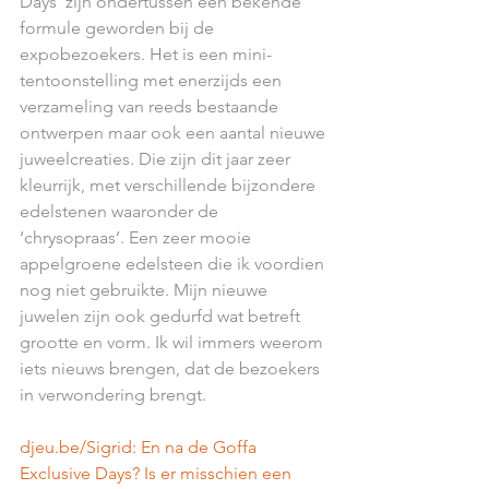
Days’ zijn ondertussen een bekende 
formule geworden bij de 
expobezoekers. Het is een mini-
tentoonstelling met enerzijds een 
verzameling van reeds bestaande 
ontwerpen maar ook een aantal nieuwe 
juweelcreaties. Die zijn dit jaar zeer 
kleurrijk, met verschillende bijzondere 
edelstenen waaronder de 
‘chrysopraas’. Een zeer mooie 
appelgroene edelsteen die ik voordien 
nog niet gebruikte. Mijn nieuwe 
juwelen zijn ook gedurfd wat betreft 
grootte en vorm. Ik wil immers weerom 
iets nieuws brengen, dat de bezoekers 
in verwondering brengt.
djeu.be/Sigrid: En na de Goffa 
Exclusive Days? Is er misschien een 